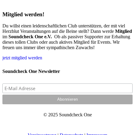
M
i
t
g
l
i
e
d
w
e
r
d
e
n
!
Du willst einen leidenschaftlichen Club unterstützen, der mit viel
Herzblut Veranstaltungen auf die Beine stellt? Dann werde
Mitglied
im
Soundcheck One e.V.
Ob als passiver Supporter zur Erhaltung
dieses tollen Clubs oder auch aktives Mitglied für Events. Wir
freuen uns immer über sympathischen Zuwachs!
jetzt mitglied werden
Soundcheck One Newsletter
© 2025 Soundcheck One