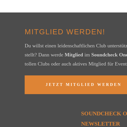
M
I
T
G
L
I
E
D
W
E
R
D
E
N
!
Du willst einen leidenschaftlichen Club unterstüt
stellt? Dann werde
Mitglied
im
Soundcheck One
tollen Clubs oder auch aktives Mitglied für Eve
JETZT MITGLIED WERDEN
SOUNDCHECK 
NEWSLETTER