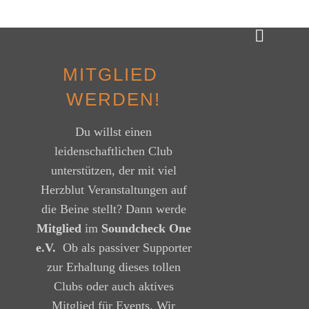
M
I
T
G
L
I
E
D
W
E
R
D
E
N
!
Du willst einen
leidenschaftlichen Club
unterstützen, der mit viel
Herzblut Veranstaltungen auf
die Beine stellt? Dann werde
Mitglied
im
Soundcheck One
e.V.
Ob als passiver Supporter
zur Erhaltung dieses tollen
Clubs oder auch aktives
Mitglied für Events. Wir