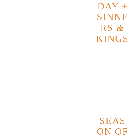
DAY +
erschaffen Jacob A.M. und Danny
Spasov einen Sound, der größer klingt
SINNE
als so manche fünfköpfige Band.
RS &
Energiegeladen, roh und absolut
KINGS
einzigartig – ein Rock-Erlebnis, das
Datum
21
man gesehen haben muss, um es zu
Novembe
glauben.
r 2026
Gemeinsame Touren mit Acts wie
Alice Cooper, Buckcherry oder Geoff
Tate sprechen für sich – doch live sind
StOp,sToP! noch eine ganz eigene
Liga.
Nach einer wilden Reise von
Straßenmusik und Van-Life bis auf die
SEAS
großen Bühnen der Welt gehen sie
ON OF
ihren kompromisslosen Weg weiter: