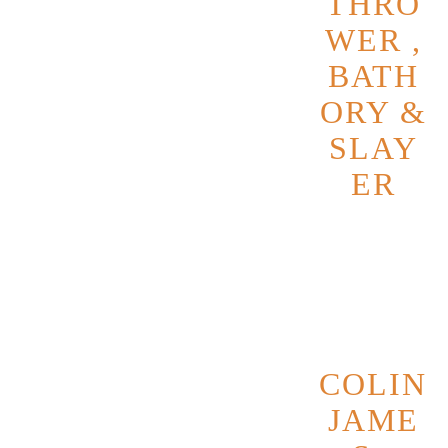
THRO
WER ,
BATH
ORY &
SLAY
ER
Datum
7
Novembe
r 2026
COLIN
JAME