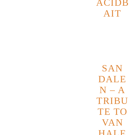
ACIDB
Mit ihrem druckvollem Sound und
AIT
ihrem neuen im Mai 2025
Datum
20
erscheinenden Album “Roots&Ruins”
Novembe
sind MØRF bereit,
r 2026
ihre Hörerschaft auf eine Reise in die
Endlosigkeit der Wüste zu führen. Ihr
Sound ist eine Hommage an die
Wildnis und die Freiheit –
SAN
ein Sound, der tief im Herzen
DALE
verwurzelt ist. Wer die Band und ihr
N – A
neues Album live erleben möchte, der
muss sich beeilen. Denn MØRF lässt
TRIBU
keine Gelegenheit aus, um Menschen
TE TO
in Ekstase zu versetzen.
VAN
Also schnappt euch eure Lederjacken
HALE
und lasst euch von MØRF in eine Welt