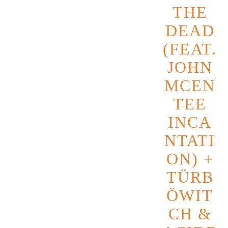
THE
laut, direkt und ohne Gitarre.
Supports: MØRF + Improbus
DEAD
Kaum zu glauben, aber wahr: Aus dem
(FEAT.
beschaulichen Karlsruhe kommt eine
JOHN
Band, die so brachial rockt, als hätte
sie den Schwarzwald abgeholzt!
MCEN
MØRF heißt das Trio, das seit 2013 im
TEE
Stoner- und Desertrock-Zirkus
INCA
unterwegs ist. Nachdem sie im Jahr
NTATI
2017 ihr erstes Album exklusiv auf
Bandcamp veröffentlicht haben, ist die
ON) +
Band seit 2019 zurück mit einem
TÜRB
neuen Gitarristen und Sänger -
ÖWIT
und der macht so viel Sound, dass
selbst die GEM ihnen den Proberaum
CH &
gekündigt hat.