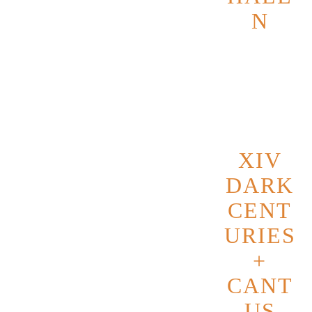
voller wilder und schwerer Riffs,
N
düster anmutenden Texten und
Datum
14
powervollen Drums entführen!
Novembe
r 2026
IMPROBUS ist eine
Metal-/Alternative-Band aus Karlsruhe
und Umgebung. Gegründet 2019 von
Jaron Raupp und Rafael Raupp, steht
die Band für kraftvollen, modernen
XIV
Sound zwischen Metal, Hardrock und
DARK
Alternative.
CENT
In aktueller Besetzung mit Jaron
Raupp an Gitarre und Gesang, Rafael
URIES
Raupp an der Gitarre, Daniel Seiler am
+
Bass und Marcel Hofheinz an den
CANT
Drums spielt IMPROBUS seit 2025
eigene Songs voller Energie, Intensität
US