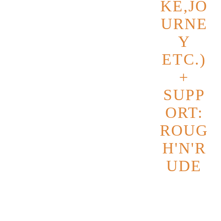
KE,JO
URNE
Y
ETC.)
+
SUPP
ORT:
ROUG
H'N'R
UDE
Datum
16
Oktober
2026