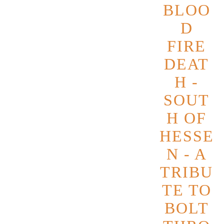
BLOO
D
FIRE
DEAT
H -
SOUT
H OF
HESSE
N - A
TRIBU
TE TO
BOLT