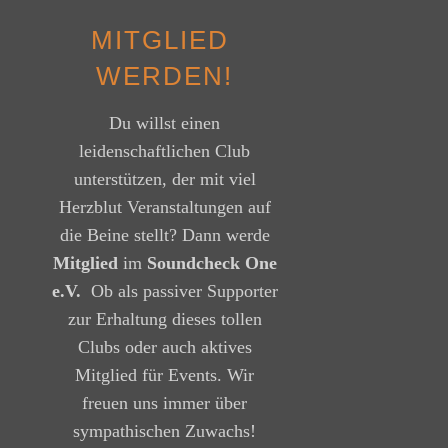
M
I
T
G
L
I
E
D
W
E
R
D
E
N
!
Du willst einen
leidenschaftlichen Club
unterstützen, der mit viel
Herzblut Veranstaltungen auf
die Beine stellt? Dann werde
Mitglied
im
Soundcheck One
e.V.
Ob als passiver Supporter
zur Erhaltung dieses tollen
Clubs oder auch aktives
Mitglied für Events. Wir
freuen uns immer über
sympathischen Zuwachs!