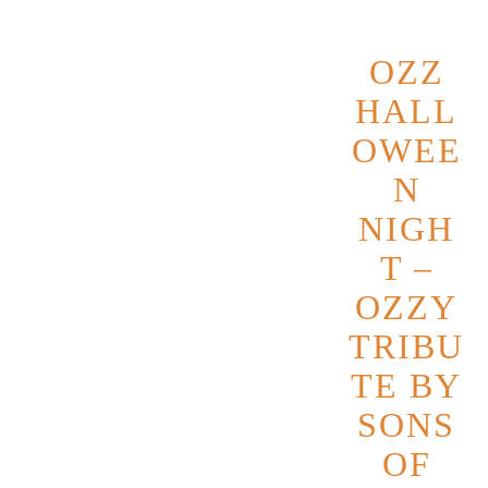
OZZ
HALL
OWEE
N
NIGH
T –
OZZY
TRIBU
TE BY
SONS
OF