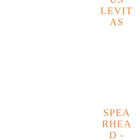
und Leidenschaft.
LEVIT
Die Musik verbindet harte Riffs,
AS
eingängige Parts und tiefgründige
Datum
13
Themen mit jeder Menge Spielfreude.
Novembe
IMPROBUS steht für ehrliche,
r 2026
handgemachte Musik aus Karlsruhe —
laut, direkt und mitreißend.
SPEA
RHEA
D -