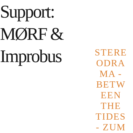
Oktober
Support:
2027
MØRF &
Improbus
STERE
ODRA
STOP STOP – DRUMS & BASS
MA -
Int
MELTING YOUR FACE + Support:
er
MØRF & Improbus
BETW
pr
EEN
et
THE
12 September 2026
Datum
19:00
Doors
TIDES
20:00
Showtime
- ZUM
€
15,00
Eintritt