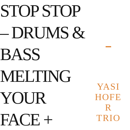
August
STOP STOP
2026
M
Di
Mi
D
Fr
Sa
So
– DRUMS &
o
o
1
2
3
4
5
6
7
8
9
BASS
10
11
12
13
14
15
16
17
18
19
20
21
22
23
24
25
26
27
28
29
30
31
MELTING
YASI
YOUR
HOFE
R
FACE +
TRIO
Datum
2